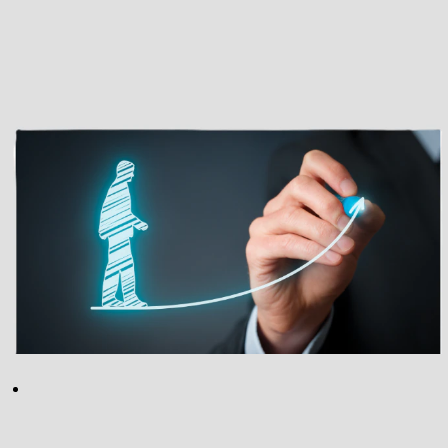
Liderlik
Eğitimleri
Geleceği
yönetmek,
bugünün
liderlerinden
başlar! Liderlik
eğitimleri ile,
yöneticilerimizi
sadece bugünün
değil, yarının
dinamiklerine de
hazır hale